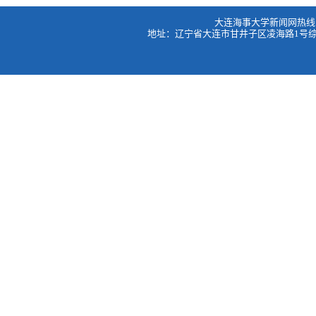
大连海事大学新闻网热线：0411
地址：辽宁省大连市甘井子区凌海路1号综合