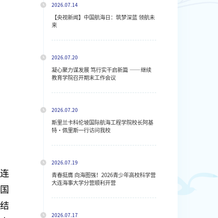
2026.07.14
【央视新闻】中国航海日：筑梦深蓝 领航未
来
2026.07.20
凝心聚力谋发展 笃行实干启新篇 ——继续
教育学院召开期末工作会议
2026.07.20
斯里兰卡科伦坡国际航海工程学院校长阿基
特・佩里斯一行访问我校
2026.07.19
大连
青春挺膺 向海图强！2026青少年高校科学营
大连海事大学分营顺利开营
国
结
2026.07.17