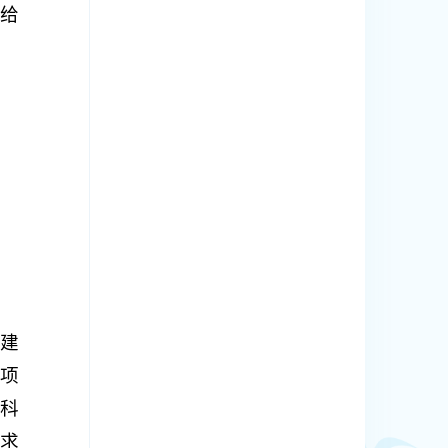
给
建
项
科
求