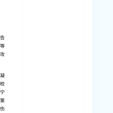
告
等
攻
凝
校
宁
第
伤