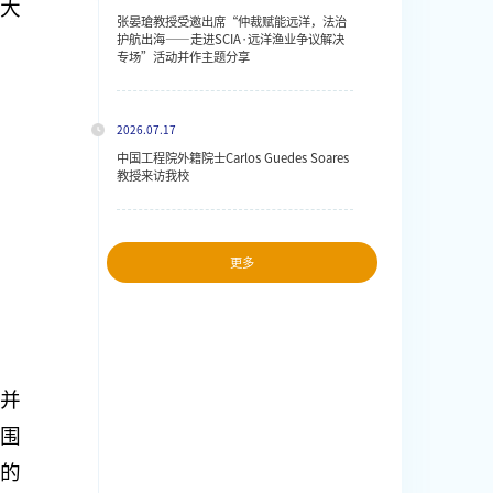
大
张晏瑲教授受邀出席“仲裁赋能远洋，法治
护航出海——走进SCIA·远洋渔业争议解决
专场”活动并作主题分享
2026.07.17
中国工程院外籍院士Carlos Guedes Soares
教授来访我校
更多
并
围
的