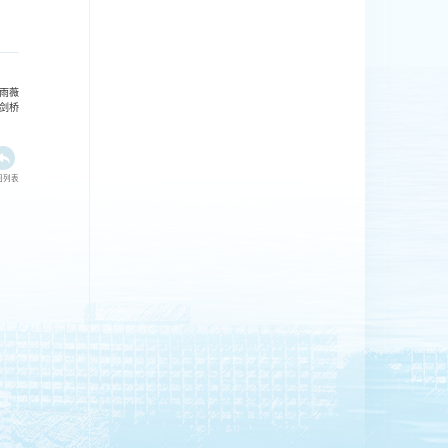
雨薇
高剑桥
回列表