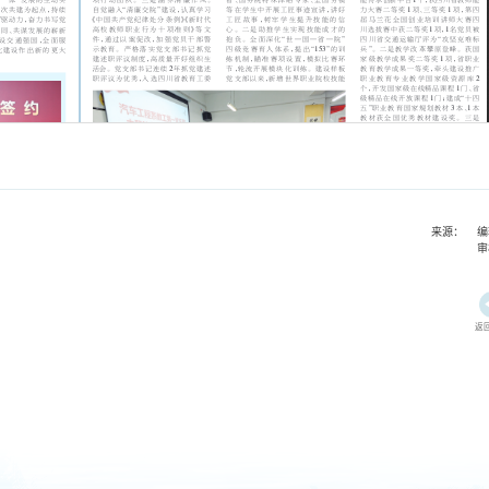
来源： 编
审
返