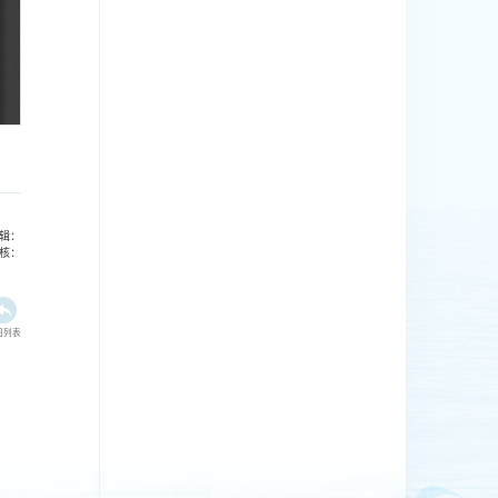
辑：
核：
回列表