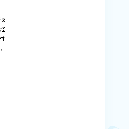
深
经
史性
，