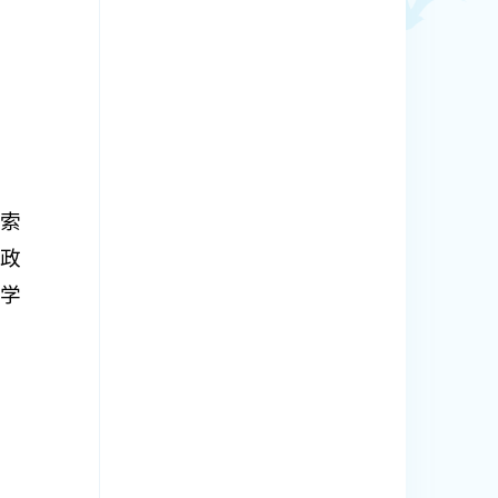
索
政
学