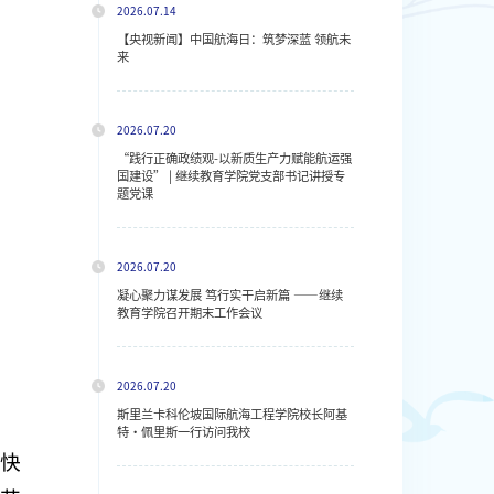
2026.07.14
【央视新闻】中国航海日：筑梦深蓝 领航未
来
2026.07.20
“践行正确政绩观-以新质生产力赋能航运强
国建设” | 继续教育学院党支部书记讲授专
题党课
2026.07.20
凝心聚力谋发展 笃行实干启新篇 ——继续
教育学院召开期末工作会议
2026.07.20
斯里兰卡科伦坡国际航海工程学院校长阿基
特・佩里斯一行访问我校
 快