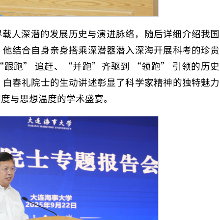
界载人深潜的发展历史与演进脉络，随后详细介绍我国
。他结合自身亲身搭乘深潜器潜入深海开展科考的珍贵
跟跑” 追赶、“并跑”齐驱到 “领跑” 引领的历
，白春礼院士的生动讲述彰显了科学家精神的独特魅力
深度与思想温度的学术盛宴。