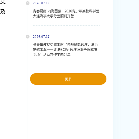
艾
2026.07.19
及
青春挺膺 向海图强！2026青少年高校科学营
大连海事大学分营顺利开营
2026.07.17
张晏瑲教授受邀出席“仲裁赋能远洋，法治
护航出海——走进SCIA·远洋渔业争议解决
专场”活动并作主题分享
更多