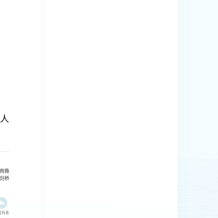
人
雨薇
高剑桥
回列表