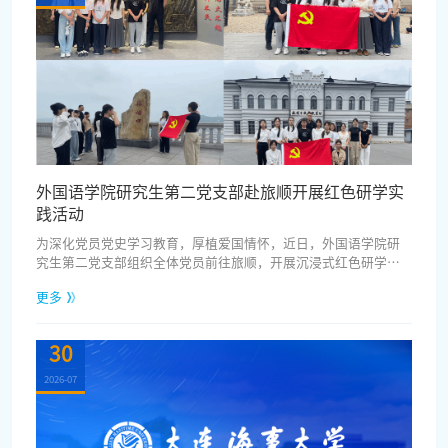
外国语学院研究生第二党支部赴旅顺开展红色研学实
践活动
为深化党员党史学习教育，厚植爱国情怀，近日，外国语学院研
究生第二党支部组织全体党员前往旅顺，开展沉浸式红色研学实
践活动，在实地研学中感悟历史、锤炼党性。活动第一站，全体
更多
党员走进旅顺日俄监狱旧址博物馆。跟随讲解员的细致讲解，大
家依次参观殖民时期历史展区、先烈遗物陈列区，透过泛黄史
料、斑驳刑具、珍贵老照片，回望近代旅顺遭受列强侵占的屈辱
30
过往，深切感受革命先烈身陷囹圄却宁死不屈、坚守信仰的崇高
气节。一段段沉重史实、...
2026-07