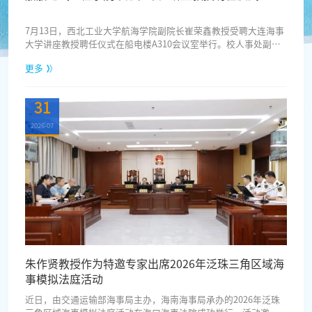
7月13日，西北工业大学航海学院副院长崔荣鑫教授受聘大连海事
大学讲座教授聘任仪式在船电楼A310会议室举行。校人事处副处
长董振华、船舶电气工程学院党委书记张术佳、副院长向川、学
更多
科带头人于双和教授、朱景伟教授及学院相关教职工代表出席仪
式。仪式由向川主持。向川介绍了崔荣鑫教授的学术履历与科研
成果，对其担任我校讲座教授表示热烈欢迎和由衷感谢，并期待
31
他为我院的学科发展、人才培养和科学研究贡献力量。董振华宣
读了学校的聘任决定，...
2026-07
朱作贤教授作为特邀专家出席2026年泛珠三角区域海
事模拟法庭活动
近日，由交通运输部海事局主办，海南海事局承办的2026年泛珠