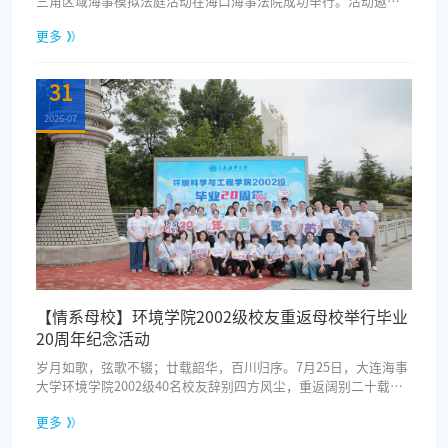
三角区域海事模拟法庭活动在海口海事法院成功举行。活动邀请
最高人民法院民四庭刘慧卓一级高级法官、海南省委政法委梁凤
更多
云副秘书长莅临指导，大连海事大学法学院院长朱作贤教授作为
特邀专家出席，海南省高级人民法院党组成员、副院长夏君丽致
欢迎辞，交通运输部海事局党组成员、副局长范永辉作总结讲
31
话。来自司法、行政、高校、法律行业自律组织、航运企业以及
广东、广西、...
2026-07
【情系母校】环境学院2002级校友重返母校举行毕业
20周年纪念活动
岁月如歌，弦歌不辍；廿载韶华，百川归序。7月25日，大连海事
大学环境学院2002级40名校友辞别四方风尘，重返阔别二十载的
母校，重温青葱求学岁月，共叙师生同窗情谊，共赴一场跨越二
更多
十年的青春之约。时光淬炼初心，归途不负韶华。二十载春秋流
转，昔日青涩学子已深耕各行各业，砥砺成长为行业中坚、社会