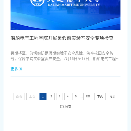
船舶电气工程学院开展暑假前实验室安全专项检查
暑期将至，为切实防范假期实验室安全风险，筑牢校园安全防
线，保障学院实验室资产安全，7月16日至17日，船舶电气工程学
院组织开展暑假前实验室安全专项检查，全面排查整治各类安全
更多
隐患。本次检查坚持“安全第一、预防为主”的工作原则，覆盖
学院所有本科实验室及学科实验室，对场地环境、仪器设备、消
防设施、记录文件等内容开展全方位排查。重点排查实验室电路
线路、配电设施及各类用电设备运行情况，严肃整治私拉乱接、
违规用电、...
...
首页
上页
1
2
3
4
5
626
下页
尾页
共626页