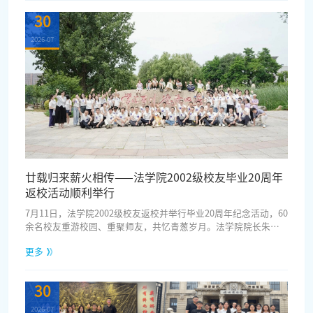
栋梁。此次归校，是游子归根的深情回望，更是薪火赓续的使命
30
归航，每一位校友都怀揣赤诚与感恩，奔赴这场专属的青春重
逢。纪念毕业20周年座谈会上，...
2026-07
廿载归来薪火相传——法学院2002级校友毕业20周年
返校活动顺利举行
7月11日，法学院2002级校友返校并举行毕业20周年纪念活动，60
余名校友重游校园、重聚师友，共忆青葱岁月。法学院院长朱作
贤、党委书记吕海宁，校党委学生工作部副部长张军廷等出席本
更多
次活动。朱作贤对各位校友荣归母校表示最热烈的欢迎。他回顾
了法学院近年来的砥砺奋进之路，介绍了学院跨越式发展的丰硕
成果。他谈到，法学院深耕法治人才培育主阵地，聚焦涉外法治
30
特色学科建设，学科排名稳步攀升，为行业发展和国家法治建设
注入了坚实的海大力量。...
2026-07