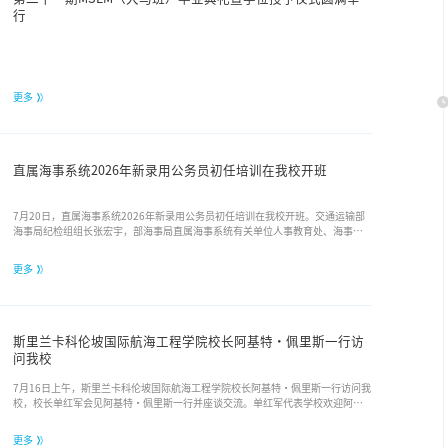
行
更多
直属海事系统2026年新录用公务员初任培训在我校开班
7月20日，直属海事系统2026年新录用公务员初任培训在我校开班。交通运输部
海事局纪检组组长张宏宇，部海事局直属海事系统有关单位人事教育处、海事技
能训练中心负责同志以及全体学员、教师和教官代表参加开班式。我校校长单红
军出席开班式并致辞，开班式由辽宁海事局海事技能训练中心主任张衍正主持。
更多
单红军代表学校向参加初任培训班的全体学员表示欢迎，向长期以来关心支持学
校建设发展的部海事局及直属海事系统各单位表示感谢。他强调，...
斯里兰卡科伦坡国际航海工程学院校长阿基特・佩里斯一行访
问我校
7月16日上午，斯里兰卡科伦坡国际航海工程学院校长阿基特・佩里斯一行访问我
校，校长单红军会见阿基特・佩里斯一行并座谈交流。单红军代表学校欢迎阿基
特·佩里斯一行来访。他表示，自2007年我校在科伦坡国际航海工程学院设立海
外校区，双方海事教育合作已持续二十年，在促进区域航运人才培养、文化交
更多