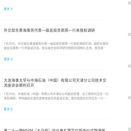
高级管理人员与专家学者参加本次项目。本项目是双方在人才交流与联合培训领
域合作的重要实践，旨在深化中新海事人才联合培养，推动双方合作走深走实。8
更多
月4日上午，项目开班仪式在赵朱木兰师生交流中心二楼举行，大连海事大学副校
长曾庆成、新加坡海事及港务管理局学院院长邓莉蓉（Ding ...
外交部东黄海事务代表一级巡视员郭燕一行来我校调研
7月29日，外交部东黄海事务代表一级巡视员郭燕一行来校调研交流。副校长曾庆
成会见郭燕一行并座谈交流。会议由社会科学研究院院长胡明久主持。曾庆成对
郭燕一行的到访表示热烈欢迎，对各单位长期以来给予学校发展的关心支持表示
感谢。他全面介绍了学校办学定位、特色学科建设、涉海人才培养及高端智库培
更多
育建设情况。他表示，学校始终立足海洋强国、交通强国战略布局，深耕海洋法
治、海域治理、海疆权益维护等重点研究领域，持续服务国家涉海外交与海洋治
理工作。...
大连海事大学与中海石油（中国）有限公司天津分公司技术交
流座谈会顺利召开
7月29日，中海石油（中国）有限公司天津分公司副总经理、总工程师刘宝生一行
来校调研。学校副校长曾庆成参加会见并座谈交流。曾庆成首先对刘宝生一行的
到来表示欢迎，并对中海石油（中国）有限公司天津分公司长期以来给予学校的
支持和帮助表示感谢。他指出，大连海事大学作为交通运输部直属重点大学，始
更多
终坚持“立足海事、服务交通、面向海洋”的使命，在航运领域积累了深厚的科
研基础。学校与中海油天津分公司长期保持紧密合作关系，...
第二十一期MSEM（大马班）毕业典礼暨学位授予仪式圆满举