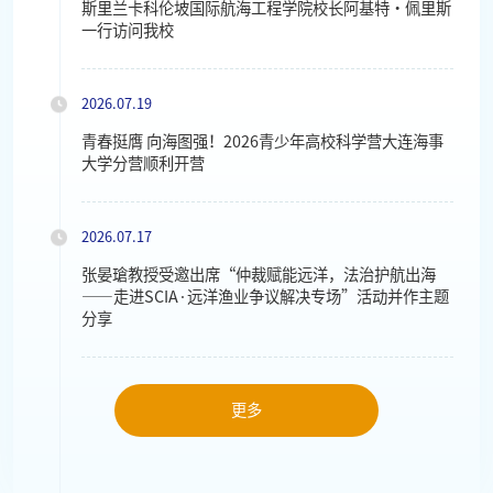
斯里兰卡科伦坡国际航海工程学院校长阿基特・佩里斯
一行访问我校
2026.07.19
青春挺膺 向海图强！2026青少年高校科学营大连海事
大学分营顺利开营
2026.07.17
张晏瑲教授受邀出席“仲裁赋能远洋，法治护航出海
——走进SCIA·远洋渔业争议解决专场”活动并作主题
分享
更多