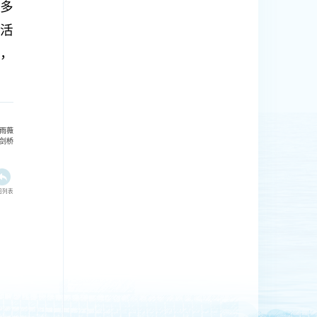
多
活
，
雨薇
剑桥
回列表