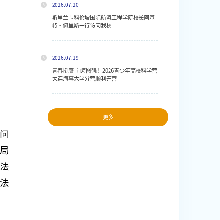
2026.07.20
斯里兰卡科伦坡国际航海工程学院校长阿基
特・佩里斯一行访问我校
2026.07.19
青春挺膺 向海图强！2026青少年高校科学营
大连海事大学分营顺利开营
更多
问
局
法
法