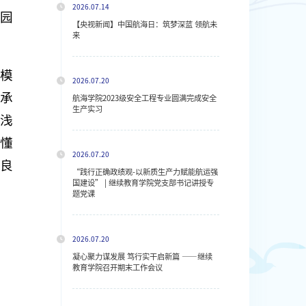
2026.07.14
园
【央视新闻】中国航海日：筑梦深蓝 领航未
来
模
2026.07.20
承
航海学院2023级安全工程专业圆满完成安全
生产实习
浅
懂
2026.07.20
良
“践行正确政绩观-以新质生产力赋能航运强
国建设” | 继续教育学院党支部书记讲授专
题党课
2026.07.20
凝心聚力谋发展 笃行实干启新篇 ——继续
教育学院召开期末工作会议