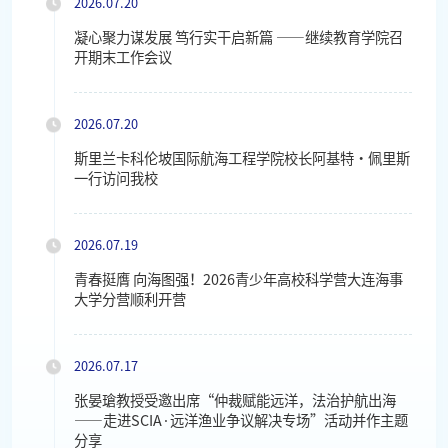
2026.07.20
凝心聚力谋发展 笃行实干启新篇 ——继续教育学院召
开期末工作会议
2026.07.20
斯里兰卡科伦坡国际航海工程学院校长阿基特・佩里斯
一行访问我校
2026.07.19
青春挺膺 向海图强！2026青少年高校科学营大连海事
大学分营顺利开营
2026.07.17
张晏瑲教授受邀出席“仲裁赋能远洋，法治护航出海
——走进SCIA·远洋渔业争议解决专场”活动并作主题
分享